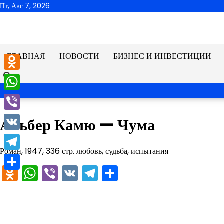
Перейти
Пт, Авг 7, 2026
к
содержимому
ГЛАВНАЯ
НОВОСТИ
БИЗНЕС И ИНВЕСТИЦИИ
Odnoklassniki
WhatsApp
Viber
Альбер Камю — Чума
VK
Роман, 1947, 336 стр. любовь, судьба, испытания
Telegram
Odnoklassniki
WhatsApp
Viber
VK
Telegram
Отправить
Отправить