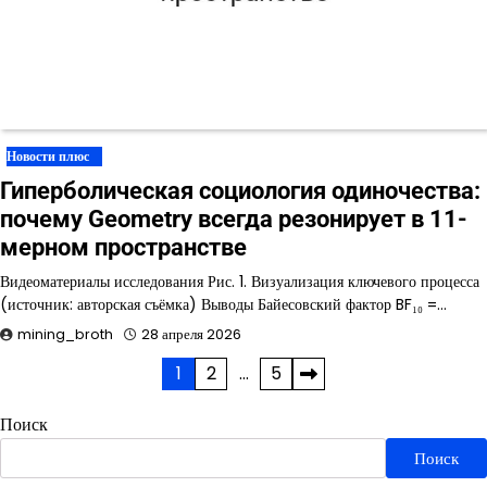
Новости плюс
Гиперболическая социология одиночества:
почему Geometry всегда резонирует в 11-
мерном пространстве
Видеоматериалы исследования Рис. 1. Визуализация ключевого процесса
(источник: авторская съёмка) Выводы Байесовский фактор BF₁₀ =…
mining_broth
28 апреля 2026
Пагинация
1
2
…
5
записей
Поиск
Поиск