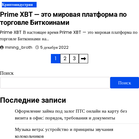
Криптоиндустрия
Prime XBT — это мировая платформа по
торговле Биткоинами
Prime XBT В настоящее время Prime XBT — это мировая платформа по
торговле Биткоинами на…
mining_broth
5 декабря 2022
Пагинация
1
2
3
записей
Поиск
Поиск
Последние записи
Оформление займа под залог ПТС онлайн на карту без
визита в офис: порядок, требования и документы
Музыка ветра: устройство и принципы звучания
колокольчиков