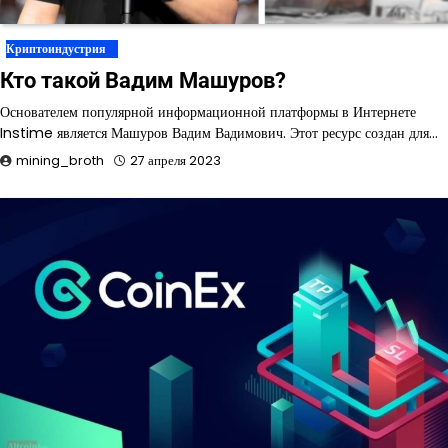
Криптоиндустрия
Кто такой Вадим Машуров?
Основателем популярной информационной платформы в Интернете
Instime является Машуров Вадим Вадимович. Этот ресурс создан для…
mining_broth
27 апреля 2023