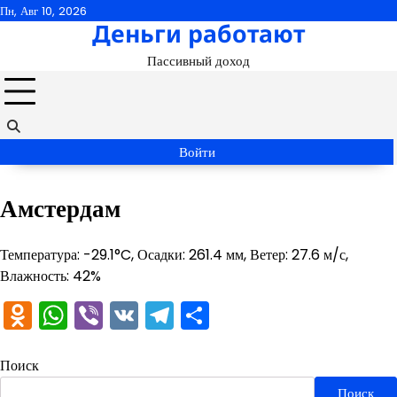
Перейти
Пн, Авг 10, 2026
Деньги работают
к
содержимому
Пассивный доход
Войти
Амстердам
Температура: -29.1°C, Осадки: 261.4 мм, Ветер: 27.6 м/с,
Влажность: 42%
Odnoklassniki
WhatsApp
Viber
VK
Telegram
Отправить
Поиск
Поиск