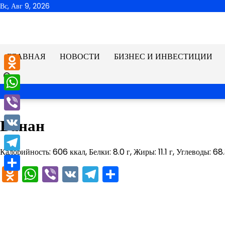
Перейти
Вс, Авг 9, 2026
к
содержимому
ГЛАВНАЯ
НОВОСТИ
БИЗНЕС И ИНВЕСТИЦИИ
Odnoklassniki
WhatsApp
Viber
Банан
VK
Калорийность: 606 ккал, Белки: 8.0 г, Жиры: 11.1 г, Углеводы: 68.
Telegram
Odnoklassniki
WhatsApp
Viber
VK
Telegram
Отправить
Отправить