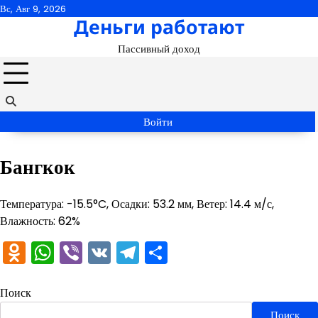
Перейти
Вс, Авг 9, 2026
Деньги работают
к
содержимому
Пассивный доход
Войти
Бангкок
Температура: -15.5°C, Осадки: 53.2 мм, Ветер: 14.4 м/с,
Влажность: 62%
Odnoklassniki
WhatsApp
Viber
VK
Telegram
Отправить
Поиск
Поиск