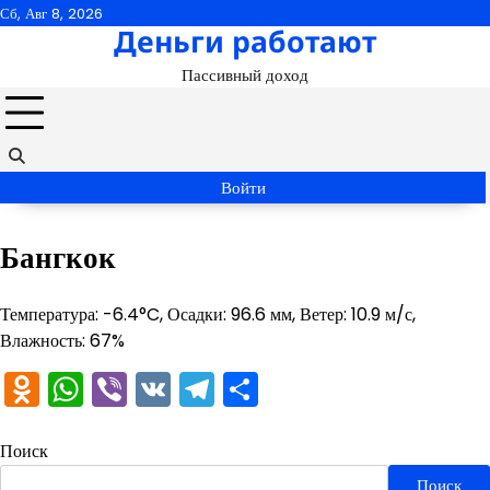
Перейти
Сб, Авг 8, 2026
Деньги работают
к
содержимому
Пассивный доход
Войти
Бангкок
Температура: -6.4°C, Осадки: 96.6 мм, Ветер: 10.9 м/с,
Влажность: 67%
Odnoklassniki
WhatsApp
Viber
VK
Telegram
Отправить
Поиск
Поиск