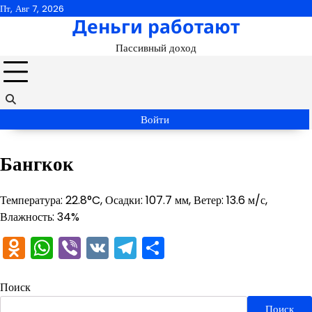
Перейти
Пт, Авг 7, 2026
Деньги работают
к
содержимому
Пассивный доход
Войти
Бангкок
Температура: 22.8°C, Осадки: 107.7 мм, Ветер: 13.6 м/с,
Влажность: 34%
Odnoklassniki
WhatsApp
Viber
VK
Telegram
Отправить
Поиск
Поиск