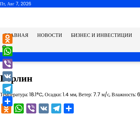
Перейти
Пт, Авг 7, 2026
к
содержимому
ГЛАВНАЯ
НОВОСТИ
БИЗНЕС И ИНВЕСТИЦИИ
Odnoklassniki
WhatsApp
Viber
Берлин
VK
Температура: 18.1°C, Осадки: 1.4 мм, Ветер: 7.7 м/с, Влажность:
Telegram
Odnoklassniki
WhatsApp
Viber
VK
Telegram
Отправить
Отправить