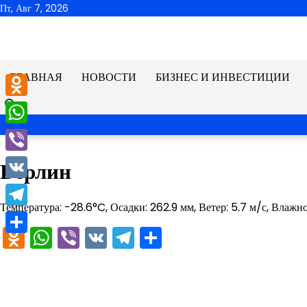
Перейти
Пт, Авг 7, 2026
к
содержимому
ГЛАВНАЯ
НОВОСТИ
БИЗНЕС И ИНВЕСТИЦИИ
Odnoklassniki
WhatsApp
Viber
Берлин
VK
Температура: -28.6°C, Осадки: 262.9 мм, Ветер: 5.7 м/с, Влажн
Telegram
Odnoklassniki
WhatsApp
Viber
VK
Telegram
Отправить
Отправить