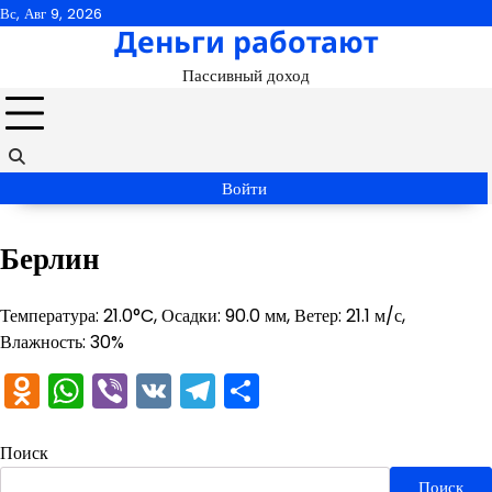
Перейти
Вс, Авг 9, 2026
Деньги работают
к
содержимому
Пассивный доход
Войти
Берлин
Температура: 21.0°C, Осадки: 90.0 мм, Ветер: 21.1 м/с,
Влажность: 30%
Odnoklassniki
WhatsApp
Viber
VK
Telegram
Отправить
Поиск
Поиск