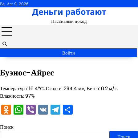
Перейти
Вс, Авг 9, 2026
Деньги работают
к
содержимому
Пассивный доход
Войти
Буэнос-Айрес
Температура: 16.4°C, Осадки: 294.4 мм, Ветер: 0.2 м/с,
Влажность: 97%
Odnoklassniki
WhatsApp
Viber
VK
Telegram
Отправить
Поиск
Поиск