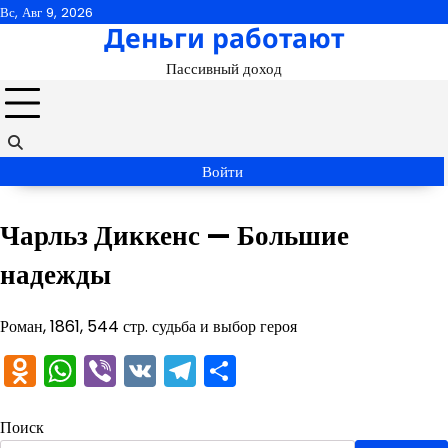
Перейти
Вс, Авг 9, 2026
Деньги работают
к
содержимому
Пассивный доход
Войти
Чарльз Диккенс — Большие
надежды
Роман, 1861, 544 стр. судьба и выбор героя
Odnoklassniki
WhatsApp
Viber
VK
Telegram
Отправить
Поиск