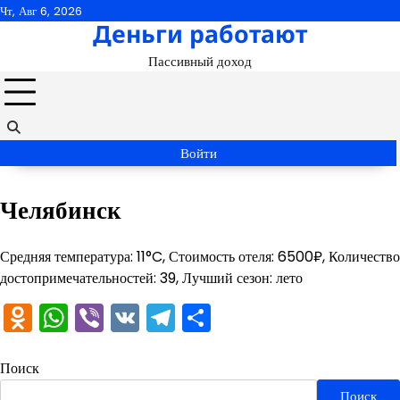
Перейти
Чт, Авг 6, 2026
Деньги работают
к
содержимому
Пассивный доход
Войти
Челябинск
Средняя температура: 11°C, Стоимость отеля: 6500₽, Количество
достопримечательностей: 39, Лучший сезон: лето
Odnoklassniki
WhatsApp
Viber
VK
Telegram
Отправить
Поиск
Поиск