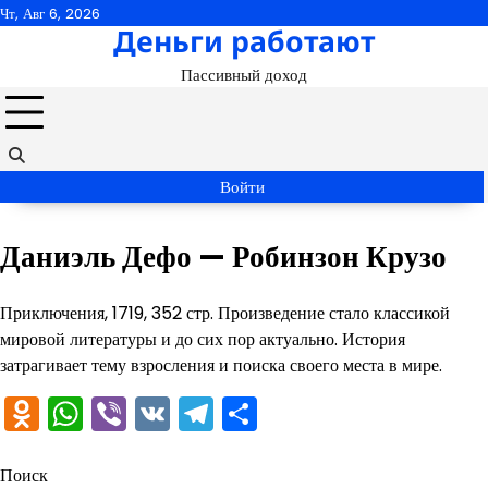
Перейти
Чт, Авг 6, 2026
Деньги работают
к
содержимому
Пассивный доход
Войти
Даниэль Дефо — Робинзон Крузо
Приключения, 1719, 352 стр. Произведение стало классикой
мировой литературы и до сих пор актуально. История
затрагивает тему взросления и поиска своего места в мире.
Odnoklassniki
WhatsApp
Viber
VK
Telegram
Отправить
Поиск