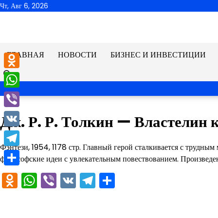
Перейти
Чт, Авг 6, 2026
к
содержимому
ГЛАВНАЯ
НОВОСТИ
БИЗНЕС И ИНВЕСТИЦИИ
Odnoklassniki
WhatsApp
Viber
Дж. Р. Р. Толкин — Властелин 
VK
Фэнтези, 1954, 1178 стр. Главный герой сталкивается с трудным
Telegram
философские идеи с увлекательным повествованием. Произведен
Отправить
Odnoklassniki
WhatsApp
Viber
VK
Telegram
Отправить