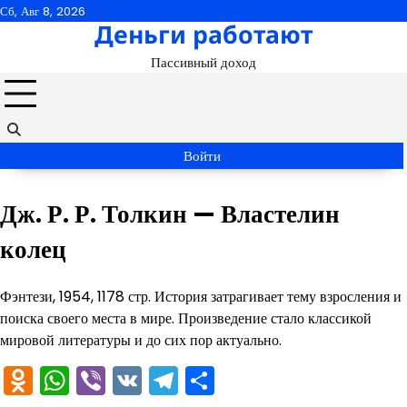
Перейти
Сб, Авг 8, 2026
Деньги работают
к
содержимому
Пассивный доход
Войти
Дж. Р. Р. Толкин — Властелин
колец
Фэнтези, 1954, 1178 стр. История затрагивает тему взросления и
поиска своего места в мире. Произведение стало классикой
мировой литературы и до сих пор актуально.
Odnoklassniki
WhatsApp
Viber
VK
Telegram
Отправить