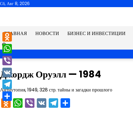
Перейти
Сб, Авг 8, 2026
к
содержимому
ГЛАВНАЯ
НОВОСТИ
БИЗНЕС И ИНВЕСТИЦИИ
Odnoklassniki
WhatsApp
Viber
Джордж Оруэлл — 1984
VK
Антиутопия, 1949, 328 стр. тайны и загадки прошлого
Telegram
Odnoklassniki
WhatsApp
Viber
VK
Telegram
Отправить
Отправить