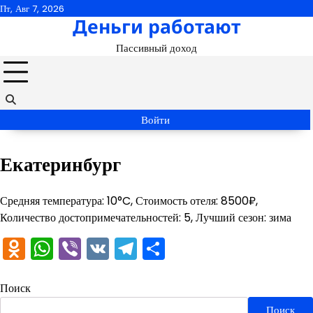
Перейти
Пт, Авг 7, 2026
Деньги работают
к
содержимому
Пассивный доход
Войти
Екатеринбург
Средняя температура: 10°C, Стоимость отеля: 8500₽,
Количество достопримечательностей: 5, Лучший сезон: зима
Odnoklassniki
WhatsApp
Viber
VK
Telegram
Отправить
Поиск
Поиск