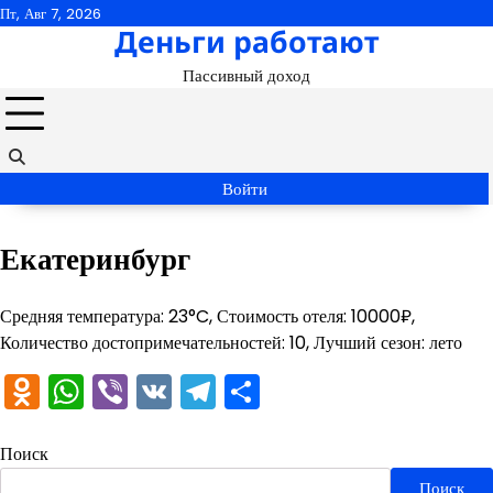
Перейти
Пт, Авг 7, 2026
Деньги работают
к
содержимому
Пассивный доход
Войти
Екатеринбург
Средняя температура: 23°C, Стоимость отеля: 10000₽,
Количество достопримечательностей: 10, Лучший сезон: лето
Odnoklassniki
WhatsApp
Viber
VK
Telegram
Отправить
Поиск
Поиск