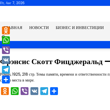
Перейти
Пт, Авг 7, 2026
к
содержимому
ГЛАВНАЯ
НОВОСТИ
БИЗНЕС И ИНВЕСТИЦИИ
Odnoklassniki
WhatsApp
Viber
Фрэнсис Скотт Фицджеральд —
VK
Роман, 1925, 218 стр. Темы памяти, времени и ответственности п
Telegram
своего места в мире.
Отправить
Odnoklassniki
WhatsApp
Viber
VK
Telegram
Отправить