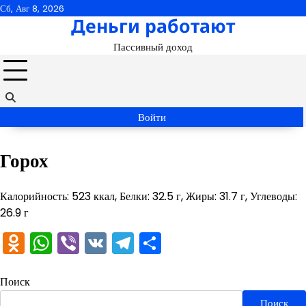
Перейти
Сб, Авг 8, 2026
Деньги работают
к
содержимому
Пассивный доход
Войти
Горох
Калорийность: 523 ккал, Белки: 32.5 г, Жиры: 31.7 г, Углеводы:
26.9 г
Odnoklassniki
WhatsApp
Viber
VK
Telegram
Отправить
Поиск
Поиск