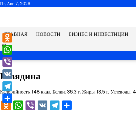
Перейти
Пт, Авг 7, 2026
к
содержимому
ГЛАВНАЯ
НОВОСТИ
БИЗНЕС И ИНВЕСТИЦИИ
Odnoklassniki
WhatsApp
Viber
Говядина
VK
Калорийность: 148 ккал, Белки: 36.3 г, Жиры: 13.5 г, Углеводы: 4
Telegram
Odnoklassniki
WhatsApp
Viber
VK
Telegram
Отправить
Отправить