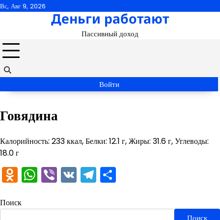
Перейти
Вс, Авг 9, 2026
Деньги работают
к
содержимому
Пассивный доход
Войти
Говядина
Калорийность: 233 ккал, Белки: 12.1 г, Жиры: 31.6 г, Углеводы:
18.0 г
Odnoklassniki
WhatsApp
Viber
VK
Telegram
Отправить
Поиск
Поиск