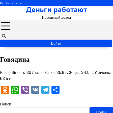
Перейти
Вс, Авг 9, 2026
Деньги работают
к
содержимому
Пассивный доход
Войти
Говядина
Калорийность: 367 ккал, Белки: 35.9 г, Жиры: 34.5 г, Углеводы:
63.5 г
Odnoklassniki
WhatsApp
Viber
VK
Telegram
Отправить
Поиск
Поиск