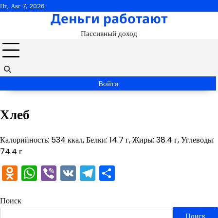
Перейти
Пт, Авг 7, 2026
Деньги работают
к
содержимому
Пассивный доход
Войти
Хлеб
Калорийность: 534 ккал, Белки: 14.7 г, Жиры: 38.4 г, Углеводы:
74.4 г
Odnoklassniki
WhatsApp
Viber
VK
Telegram
Отправить
Поиск
Поиск