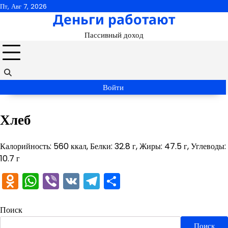
Перейти
Пт, Авг 7, 2026
Деньги работают
к
содержимому
Пассивный доход
Войти
Хлеб
Калорийность: 560 ккал, Белки: 32.8 г, Жиры: 47.5 г, Углеводы:
10.7 г
Odnoklassniki
WhatsApp
Viber
VK
Telegram
Отправить
Поиск
Поиск