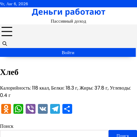
Перейти
Чт, Авг 6, 2026
Деньги работают
к
содержимому
Пассивный доход
Войти
Хлеб
Калорийность: 118 ккал, Белки: 18.3 г, Жиры: 37.8 г, Углеводы:
0.4 г
Odnoklassniki
WhatsApp
Viber
VK
Telegram
Отправить
Поиск
Поиск