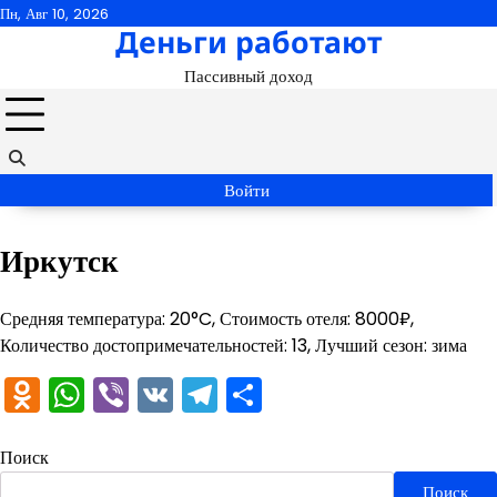
Перейти
Пн, Авг 10, 2026
Деньги работают
к
содержимому
Пассивный доход
Войти
Иркутск
Средняя температура: 20°C, Стоимость отеля: 8000₽,
Количество достопримечательностей: 13, Лучший сезон: зима
Odnoklassniki
WhatsApp
Viber
VK
Telegram
Отправить
Поиск
Поиск