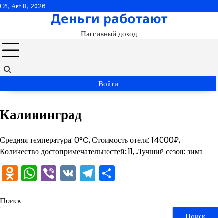
Перейти
Сб, Авг 8, 2026
Деньги работают
к
содержимому
Пассивный доход
Войти
Калининград
Средняя температура: 0°C, Стоимость отеля: 14000₽,
Количество достопримечательностей: 11, Лучший сезон: зима
Odnoklassniki
WhatsApp
Viber
VK
Telegram
Отправить
Поиск
Поиск