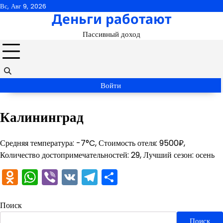
Перейти
Вс, Авг 9, 2026
Деньги работают
к
содержимому
Пассивный доход
Войти
Калининград
Средняя температура: -7°C, Стоимость отеля: 9500₽,
Количество достопримечательностей: 29, Лучший сезон: осень
Odnoklassniki
WhatsApp
Viber
VK
Telegram
Отправить
Поиск
Поиск