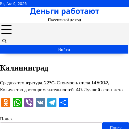
Перейти
Вс, Авг 9, 2026
Деньги работают
к
содержимому
Пассивный доход
Войти
Калининград
Средняя температура: 22°C, Стоимость отеля: 14500₽,
Количество достопримечательностей: 40, Лучший сезон: лето
Odnoklassniki
WhatsApp
Viber
VK
Telegram
Отправить
Поиск
Поиск