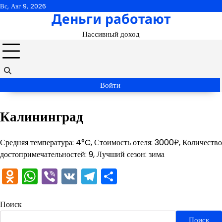
Перейти
Вс, Авг 9, 2026
Деньги работают
к
содержимому
Пассивный доход
Войти
Калининград
Средняя температура: 4°C, Стоимость отеля: 3000₽, Количество
достопримечательностей: 9, Лучший сезон: зима
Odnoklassniki
WhatsApp
Viber
VK
Telegram
Отправить
Поиск
Поиск