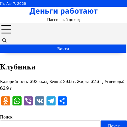
Перейти
Пт, Авг 7, 2026
Деньги работают
к
содержимому
Пассивный доход
Войти
Клубника
Калорийность: 392 ккал, Белки: 29.6 г, Жиры: 32.3 г, Углеводы:
63.9 г
Odnoklassniki
WhatsApp
Viber
VK
Telegram
Отправить
Поиск
Поиск