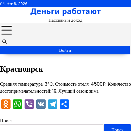
Перейти
Сб, Авг 8, 2026
Деньги работают
к
содержимому
Пассивный доход
Войти
Красноярск
Средняя температура: 3°C, Стоимость отеля: 4500₽, Количество
достопримечательностей: 19, Лучший сезон: зима
Odnoklassniki
WhatsApp
Viber
VK
Telegram
Отправить
Поиск
Поиск