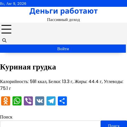
Перейти
Вс, Авг 9, 2026
Деньги работают
к
содержимому
Пассивный доход
Войти
Куриная грудка
Калорийность: 591 ккал, Белки: 13.3 г, Жиры: 44.4 г, Углеводы:
75.1 г
Odnoklassniki
WhatsApp
Viber
VK
Telegram
Отправить
Поиск
Поиск