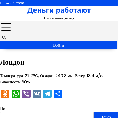
Перейти
Пт, Авг 7, 2026
Деньги работают
к
содержимому
Пассивный доход
Войти
Лондон
Температура: 27.7°C, Осадки: 240.3 мм, Ветер: 13.4 м/с,
Влажность: 60%
Odnoklassniki
WhatsApp
Viber
VK
Telegram
Отправить
Поиск
Поиск