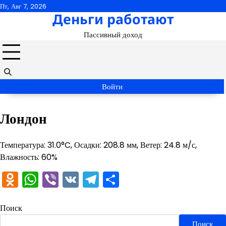
Перейти
Пт, Авг 7, 2026
Деньги работают
к
содержимому
Пассивный доход
Войти
Лондон
Температура: 31.0°C, Осадки: 208.8 мм, Ветер: 24.8 м/с,
Влажность: 60%
Odnoklassniki
WhatsApp
Viber
VK
Telegram
Отправить
Поиск
Поиск