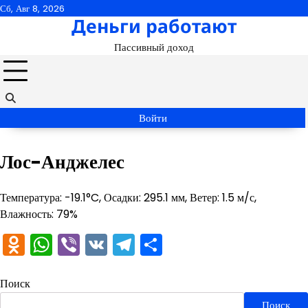
Перейти
Сб, Авг 8, 2026
Деньги работают
к
содержимому
Пассивный доход
Войти
Лос-Анджелес
Температура: -19.1°C, Осадки: 295.1 мм, Ветер: 1.5 м/с,
Влажность: 79%
Odnoklassniki
WhatsApp
Viber
VK
Telegram
Отправить
Поиск
Поиск