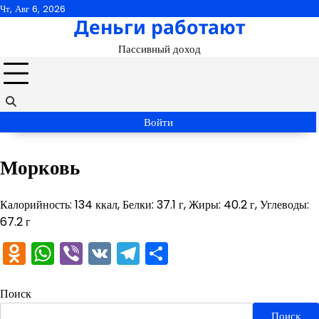
Перейти
Чт, Авг 6, 2026
Деньги работают
к
содержимому
Пассивный доход
Войти
Морковь
Калорийность: 134 ккал, Белки: 37.1 г, Жиры: 40.2 г, Углеводы:
67.2 г
Odnoklassniki
WhatsApp
Viber
VK
Telegram
Отправить
Поиск
Поиск