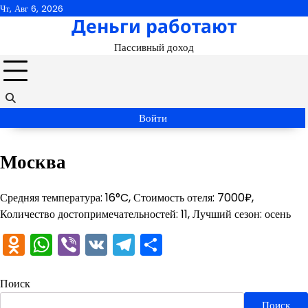
Перейти
Чт, Авг 6, 2026
Деньги работают
к
содержимому
Пассивный доход
Войти
Москва
Средняя температура: 16°C, Стоимость отеля: 7000₽,
Количество достопримечательностей: 11, Лучший сезон: осень
Odnoklassniki
WhatsApp
Viber
VK
Telegram
Отправить
Поиск
Поиск