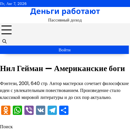
Перейти
Пт, Авг 7, 2026
Деньги работают
к
содержимому
Пассивный доход
Войти
Нил Гейман — Американские боги
Фэнтези, 2001, 640 стр. Автор мастерски сочетает философские
идеи с увлекательным повествованием. Произведение стало
классикой мировой литературы и до сих пор актуально.
Odnoklassniki
WhatsApp
Viber
VK
Telegram
Отправить
Поиск