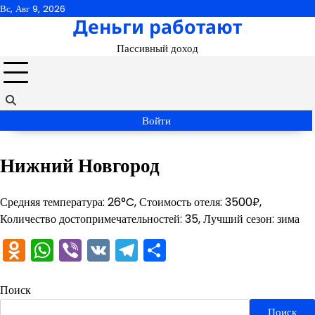
Перейти
Вс, Авг 9, 2026
Деньги работают
к
содержимому
Пассивный доход
Войти
Нижний Новгород
Средняя температура: 26°C, Стоимость отеля: 3500₽,
Количество достопримечательностей: 35, Лучший сезон: зима
Odnoklassniki
WhatsApp
Viber
VK
Telegram
Отправить
Поиск
Поиск