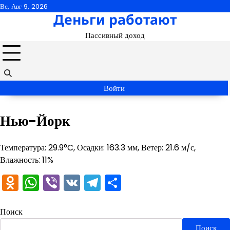
Перейти
Вс, Авг 9, 2026
Деньги работают
к
содержимому
Пассивный доход
Войти
Нью-Йорк
Температура: 29.9°C, Осадки: 163.3 мм, Ветер: 21.6 м/с,
Влажность: 11%
Odnoklassniki
WhatsApp
Viber
VK
Telegram
Отправить
Поиск
Поиск