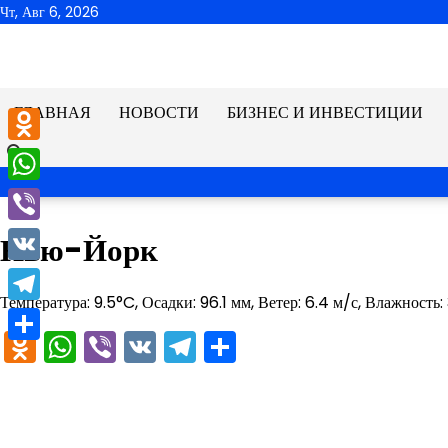
Перейти
Чт, Авг 6, 2026
к
содержимому
ГЛАВНАЯ
НОВОСТИ
БИЗНЕС И ИНВЕСТИЦИИ
Odnoklassniki
WhatsApp
Viber
Нью-Йорк
VK
Температура: 9.5°C, Осадки: 96.1 мм, Ветер: 6.4 м/с, Влажность
Telegram
Odnoklassniki
WhatsApp
Viber
VK
Telegram
Отправить
Отправить