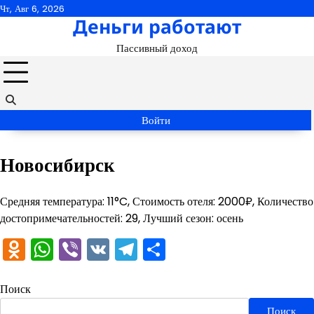
Перейти
Чт, Авг 6, 2026
Деньги работают
к
содержимому
Пассивный доход
Войти
Новосибирск
Средняя температура: 11°C, Стоимость отеля: 2000₽, Количество
достопримечательностей: 29, Лучший сезон: осень
Odnoklassniki
WhatsApp
Viber
VK
Telegram
Отправить
Поиск
Поиск