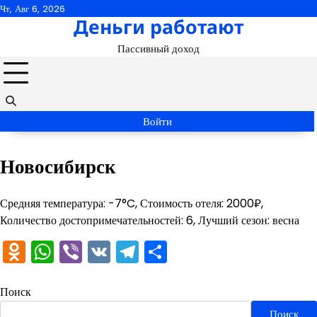
Перейти
Чт, Авг 6, 2026
Деньги работают
к
содержимому
Пассивный доход
Войти
Новосибирск
Средняя температура: -7°C, Стоимость отеля: 2000₽,
Количество достопримечательностей: 6, Лучший сезон: весна
Odnoklassniki
WhatsApp
Viber
VK
Telegram
Отправить
Поиск
Поиск