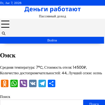
Перейти
Пт, Авг 7, 2026
Деньги работают
к
содержимому
Пассивный доход
Войти
Омск
Средняя температура: 7°C, Стоимость отеля: 14500₽,
Количество достопримечательностей: 44, Лучший сезон: осень
Odnoklassniki
WhatsApp
Viber
VK
Telegram
Отправить
Поиск
Поиск