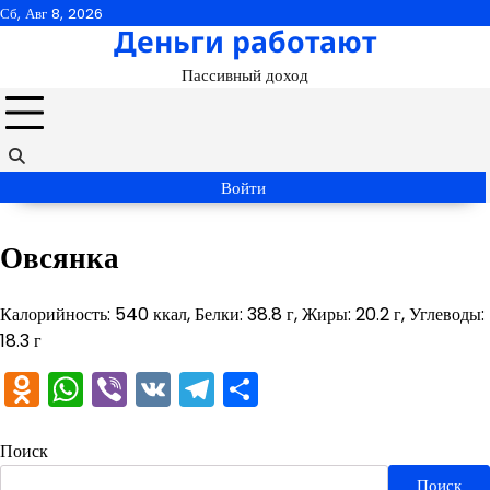
Перейти
Сб, Авг 8, 2026
Деньги работают
к
содержимому
Пассивный доход
Войти
Овсянка
Калорийность: 540 ккал, Белки: 38.8 г, Жиры: 20.2 г, Углеводы:
18.3 г
Odnoklassniki
WhatsApp
Viber
VK
Telegram
Отправить
Поиск
Поиск