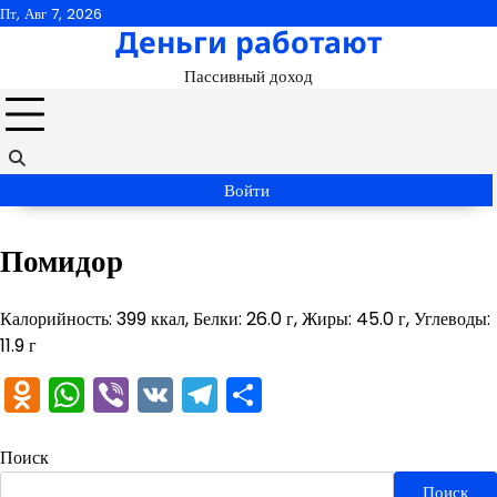
Перейти
Пт, Авг 7, 2026
Деньги работают
к
содержимому
Пассивный доход
Войти
Помидор
Калорийность: 399 ккал, Белки: 26.0 г, Жиры: 45.0 г, Углеводы:
11.9 г
Odnoklassniki
WhatsApp
Viber
VK
Telegram
Отправить
Поиск
Поиск